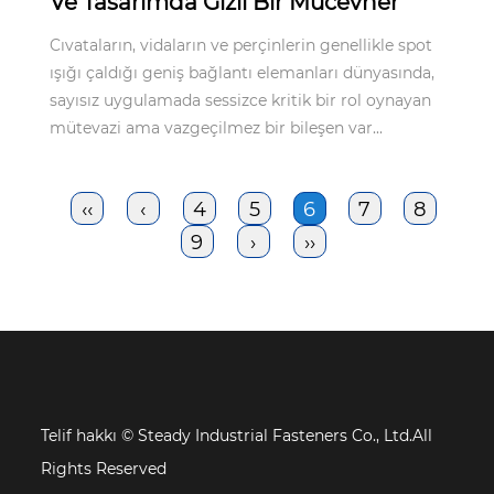
Ve Tasarımda Gizli Bir Mücevher
Cıvataların, vidaların ve perçinlerin genellikle spot
ışığı çaldığı geniş bağlantı elemanları dünyasında,
sayısız uygulamada sessizce kritik bir rol oynayan
mütevazi ama vazgeçilmez bir bileşen var...
‹‹
‹
4
5
6
7
8
9
›
››
Telif hakkı ©
Steady Industrial Fasteners Co., Ltd.All
Rights Reserved