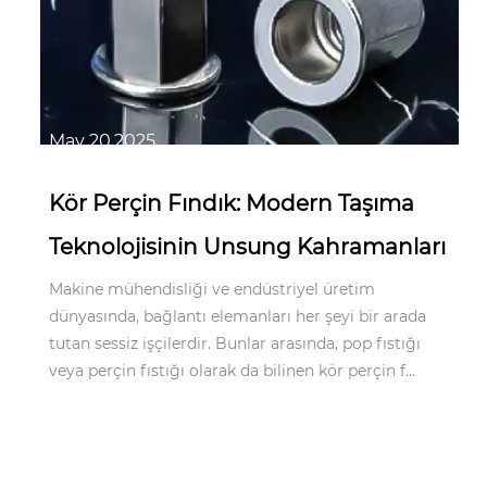
May 20,2025
Kör Perçin Fındık: Modern Taşıma
Teknolojisinin Unsung Kahramanları
Makine mühendisliği ve endüstriyel üretim
dünyasında, bağlantı elemanları her şeyi bir arada
tutan sessiz işçilerdir. Bunlar arasında, pop fıstığı
veya perçin fıstığı olarak da bilinen kör perçin f...