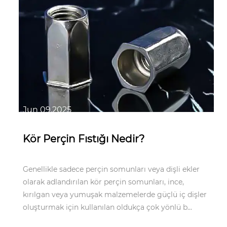
Jun 09,2025
Kör Perçin Fıstığı Nedir?
Genellikle sadece perçin somunları veya dişli ekler
olarak adlandırılan kör perçin somunları, ince,
kırılgan veya yumuşak malzemelerde güçlü iç dişler
oluşturmak için kullanılan oldukça çok yönlü b...