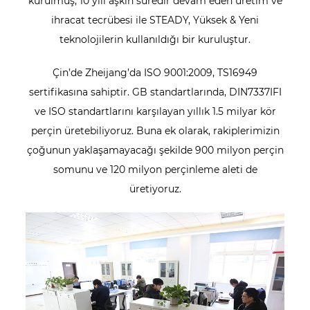
kurulmuş, 10 yılı aşkın süredir devam eden üretim ve
Kumlama ve Eloksal
SA
ihracat tecrübesi ile STEADY, Yüksek & Yeni
teknolojilerin kullanıldığı bir kuruluştur.
Nikel Flaş
NI
Çin’de Zheijang’da ISO 9001:2009, TS16949
Nikel Akımsız
TR
sertifikasına sahiptir. GB standartlarında, DIN7337IFI
Chrome Flaş
CR
ve ISO standartlarını karşılayan yıllık 1.5 milyar kör
Teneke Flaş
ET
perçin üretebiliyoruz. Buna ek olarak, rakiplerimizin
çoğunun yaklaşamayacağı şekilde 900 milyon perçin
Pasivasyon
PS
somunu ve 120 milyon perçinleme aleti de
Altın kaplama
Avustralya
üretiyoruz.
Gümüş kaplama
AG
Titanyum kaplama
TI
Kadmiyum kaplama
CD
Çinko-Demir Alaşımı
ZF