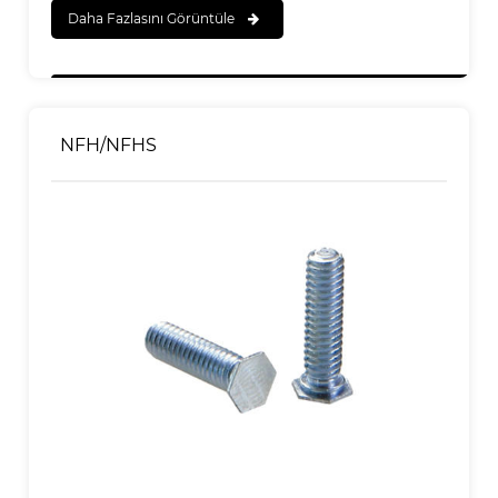
Daha Fazlasını Görüntüle
Çinko Sarısı
ZC
Çinko Temizle
Zi
Siyah Eloksal
BL
NFH/NFHS
Doğal Eloksal
Yok
Altın Eloksal
GD
Bakır Kırmızısı
RU
Bakır Sarısı
YU
Bakır Üzeri Nikel
CN
Teneke Mat
CE
Flaş Siyah Boyama kaplama
bilgisayar
Sn/Pb kaplama
TP