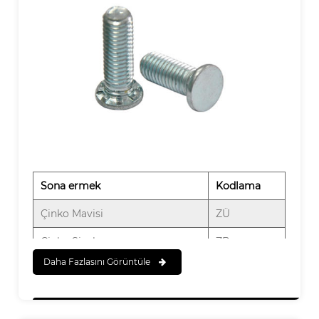
Bakır Kırmızısı
RU
Kadmiyum kaplama
CD
Bakır Sarısı
YU
Çinko-Demir Alaşımı
ZF
Bakır Üzeri Nikel
CN
Kromat
CH
Teneke Mat
CE
Ova
X
Flaş Siyah Boyama kaplama
bilgisayar
Elektro boyama
EF
Sn/Pb kaplama
TP
Kumlama ve Eloksal
SA
Sona ermek
Kodlama
Nikel Flaş
NI
Çinko Mavisi
ZÜ
Nikel Akımsız
TR
Çinko Siyahı
ZB
Chrome Flaş
CR
Daha Fazlasını Görüntüle
Çinko Sarısı
ZC
Teneke Flaş
ET
Çinko Temizle
Zi
Pasivasyon
PS