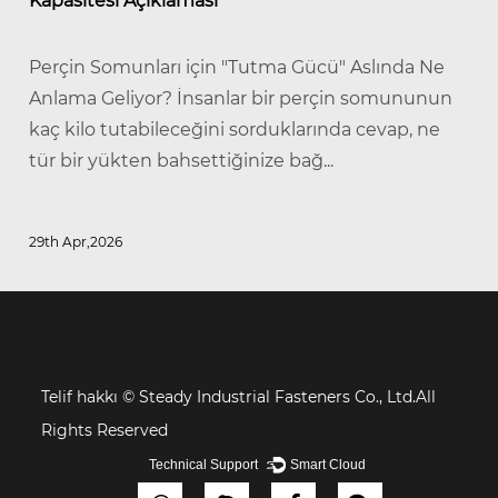
Kapasitesi Açıklaması
Perçin Somunları için "Tutma Gücü" Aslında Ne
Anlama Geliyor? İnsanlar bir perçin somununun
kaç kilo tutabileceğini sorduklarında cevap, ne
tür bir yükten bahsettiğinize bağ...
29th Apr,2026
Telif hakkı ©
Steady Industrial Fasteners Co., Ltd.All
Rights Reserved
Technical Support ：
Smart Cloud