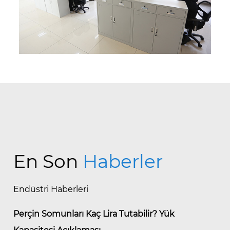
Kromat
CH
Ova
X
Elektro boyama
EF
En Son
Haberler
Endüstri Haberleri
Perçin Somunları Kaç Lira Tutabilir? Yük