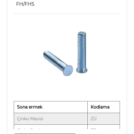
FH/FHS
Sona ermek
Kodlama
Çinko Mavisi
ZÜ
Çinko Siyahı
ZB