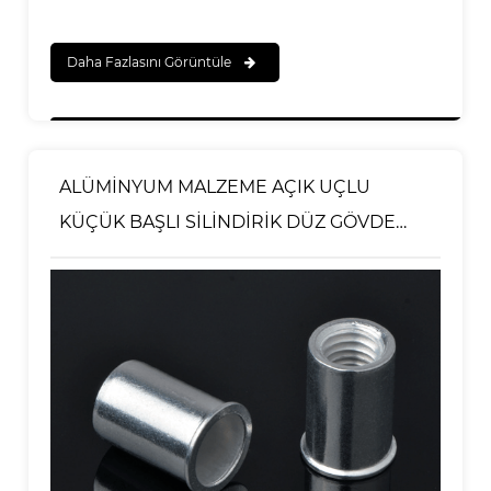
Daha Fazlasını Görüntüle
ALÜMİNYUM MALZEME AÇIK UÇLU
KÜÇÜK BAŞLI SİLİNDİRİK DÜZ GÖVDE
PERÇİN SOMUNU