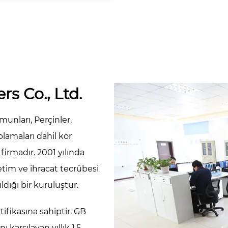
Mandrel:Çinko Kaplama
rs Co., Ltd.
munları, Perçinler,
lamaları dahil kör
irmadır. 2001 yılında
etim ve ihracat tecrübesi
ldığı bir kuruluştur.
ifikasına sahiptir. GB
 karşılayan yıllık 1.5