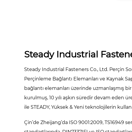
Steady Industrial Fastene
Steady Industrial Fasteners Co., Ltd. Perçin So
Perçinleme Bağlantı Elemanları ve Kaynak Sap
bağlantı elemanları üzerinde uzmanlaşmış bir f
kurulmuş, 10 yılı aşkın süredir devam eden ür
ile STEADY, Yüksek & Yeni teknolojilerin kullanı
Çin’de Zheijang’da ISO 9001:2009, TS16949 sert
standartlarında, DIN7337IFI ve ISO standartlarını