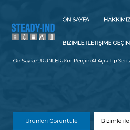
ÖN SAYFA
HAKKIMI
BIZIMLE ILETIŞIME GEÇI
Ön Sayfa
ÜRÜNLER
Kör Perçin
Al Açık Tip Seris
/
/
/
Ürünleri Görüntüle
Bizimle il