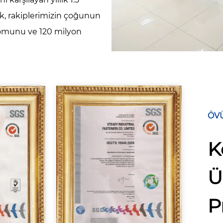
ak, rakiplerimizin çoğunun
somunu ve 120 milyon
ÖV
K
Ü
P