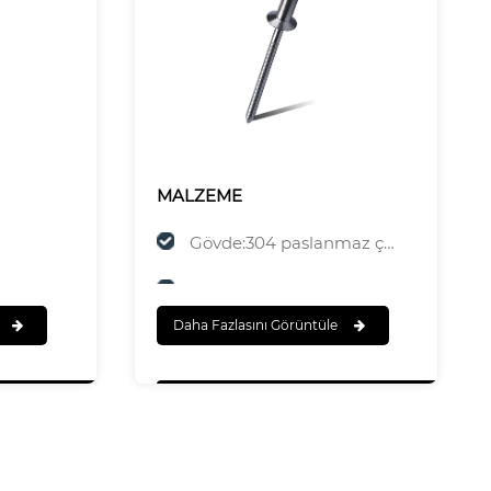
MALZEME
Gövde:304 paslanmaz çelik
z Çelik
Mandrel:420 paslanmaz çelik
Daha Fazlasını Görüntüle
SONA ERMEK
Gövde:Cilalı
Mandrel:Cilalı