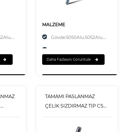
MALZEME
u.5056Alu
Gövde:5050Alu.5052Alu.5154Alu.5056Alu
Mandrel:Çelik
Daha Fazlasını Görüntüle
SONA ERMEK
Gövde:Cilalı
plama
Mandrel:Çinko Kaplama
ANMAZ
TAMAMI PASLANMAZ
R
ÇELİK SIZDIRMAZ TİP CSK
BAŞLI KÖR PERÇİNLER