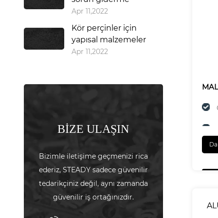
Apr 11,2022
Kör perçinler için
yapısal malzemeler
Apr 11,2022
MA
BİZE ULAŞIN
Da
SON
Bizimle iletişime geçmenizi rica
ederiz, STEADY sadece güvenilir
tedarikçiniz değil, aynı zamanda
güvenilir iş ortağınızdır.
AL