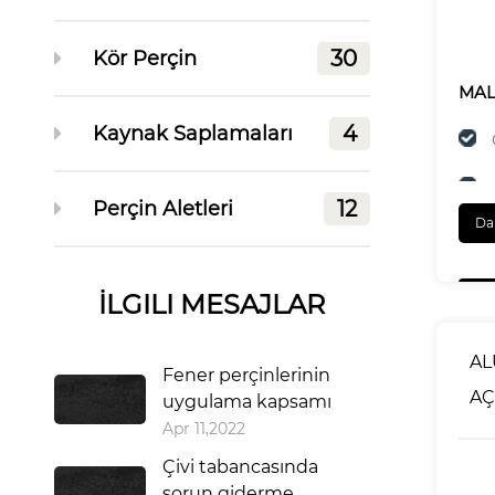
30
Kör Perçin
MA
4
Kaynak Saplamaları
12
Perçin Aletleri
Da
SON
İLGILI MESAJLAR
AL
Fener perçinlerinin
AÇ
uygulama kapsamı
Apr 11,2022
Çivi tabancasında
sorun giderme