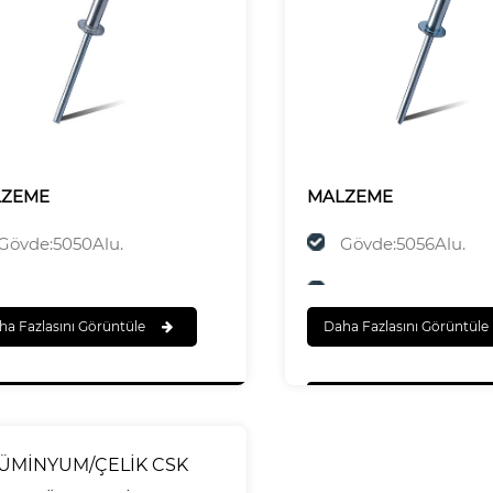
LZEME
MALZEME
Gövde:5050Alu.
Gövde:5056Alu.
Mandrel:Alüminyum Alaşım
Mandrel: Paslanma
ha Fazlasını Görüntüle
Daha Fazlasını Görüntüle
A ERMEK
SONA ERMEK
Gövde:Cilalı
Gövde:Cilalı
Mandrel:Cilalı
Mandrel:Cilalı
ÜMİNYUM/ÇELİK CSK