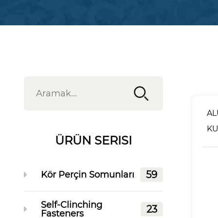
AL
KU
ÜRÜN SERISI
PE
59
Kör Perçin Somunları
Self-Clinching
23
Fasteners