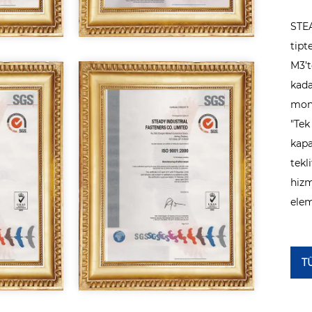
STEA
tipt
M3’t
kada
mono
"Tek
kapa
tekl
hizm
elem
T