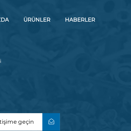
ZDA
ÜRÜNLER
HABERLER
N
i
etişime geçin