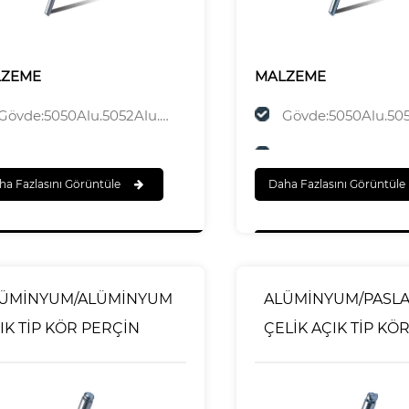
LZEME
MALZEME
Gövde:5050Alu.5052Alu.5154Alu.5056Alu
Gövde:5050Alu.5052Alu.5154Al
Mandrel:Çelik
Mandrel:Çelik
ha Fazlasını Görüntüle
Daha Fazlasını Görüntüle
A ERMEK
SONA ERMEK
Gövde:Cilalı
Gövde:Cilalı
Mandrel:Çinko Kaplama
Mandrel:Çinko Ka
ÜMİNYUM/ALÜMİNYUM
ALÜMİNYUM/PASL
IK TİP KÖR PERÇİN
ÇELİK AÇIK TİP KÖ
PERÇİN