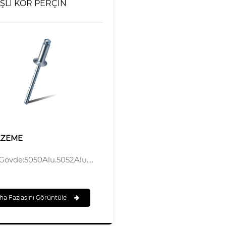
ŞLI KÖR PERÇİN
LZEME
Gövde:5050Alu.5052Alu.5154Alu.5056Alu
Mandrel:Çelik
ha Fazlasını Görüntüle
A ERMEK
Gövde:Cilalı