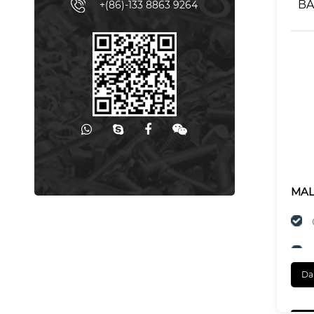
BA
+(86)-133 8863 9264
MA
Da
SON