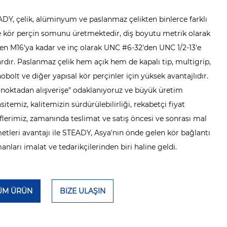
DY, çelik, alüminyum ve paslanmaz çelikten binlerce farklı
e kör perçin somunu üretmektedir, diş boyutu metrik olarak
en M16'ya kadar ve inç olarak UNC #6-32'den UNC 1/2-13'e
rdır. Paslanmaz çelik hem açık hem de kapalı tip, multigrip,
bolt ve diğer yapısal kör perçinler için yüksek avantajlıdır.
 noktadan alışverişe" odaklanıyoruz ve büyük üretim
sitemiz, kalitemizin sürdürülebilirliği, rekabetçi fiyat
iflerimiz, zamanında teslimat ve satış öncesi ve sonrası mal
etleri avantajı ile STEADY, Asya'nın önde gelen kör bağlantı
anları imalat ve tedarikçilerinden biri haline geldi.
ÜM ÜRÜN
BIZE ULAŞIN