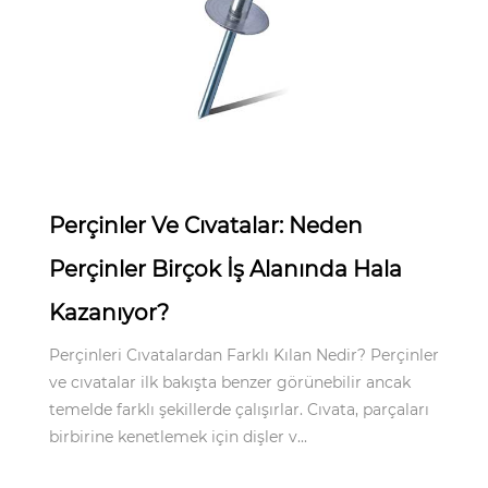
Apr 15,2026
Perçinler Ve Cıvatalar: Neden
Perçinler Birçok İş Alanında Hala
Kazanıyor?
Perçinleri Cıvatalardan Farklı Kılan Nedir? Perçinler
ve cıvatalar ilk bakışta benzer görünebilir ancak
temelde farklı şekillerde çalışırlar. Cıvata, parçaları
birbirine kenetlemek için dişler v...