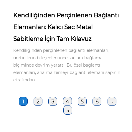
Kendiliğinden Perçinlenen Bağlantı
Elemanları: Kalıcı Sac Metal
Sabitleme İçin Tam Kılavuz
Kendiliğinden perçinlenen bağlantı elemanları,
üreticilerin bileşenleri ince saclara bağlama
biçiminde devrim yarattı. Bu özel bağlantı
elemanları, ana malzemeyi bağlantı elemanı sapının
etrafından...
1
2
3
4
5
6
›
››