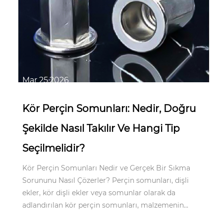
Mar 25,2026
Kör Perçin Somunları: Nedir, Doğru
Şekilde Nasıl Takılır Ve Hangi Tip
Seçilmelidir?
Kör Perçin Somunları Nedir ve Gerçek Bir Sıkma
Sorununu Nasıl Çözerler? Perçin somunları, dişli
ekler, kör dişli ekler veya somunlar olarak da
adlandırılan kör perçin somunları, malzemenin...