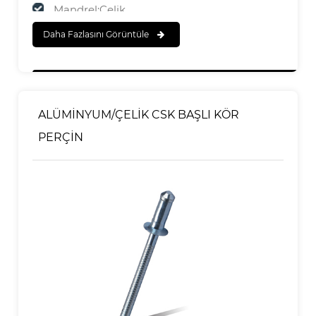
Mandrel:Çelik
Daha Fazlasını Görüntüle
SONA ERMEK
Gövde:Cilalı
Mandrel:Çinko Kaplama
ALÜMİNYUM/ÇELİK CSK BAŞLI KÖR
PERÇİN