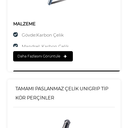
MALZEME
Gövde:Karbon Çelik
Mandrel: Karbon Çelik
Daha Fazlasını Görüntüle
SONA ERMEK
Gövde: Çinko Kaplama
Mandrel:Çinko Kaplama
TAMAMI PASLANMAZ ÇELİK UNIGRIP TİP
KÖR PERÇİNLER