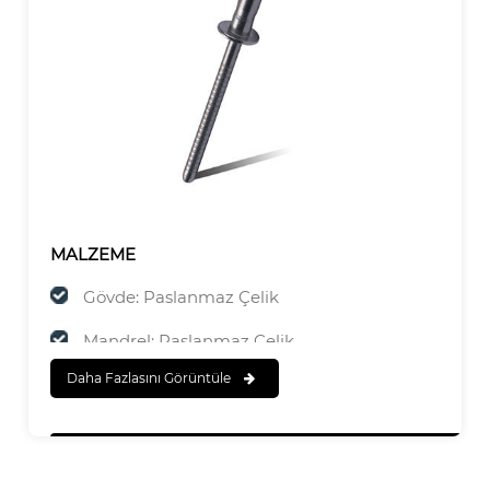
MALZEME
Gövde: Paslanmaz Çelik
Mandrel: Paslanmaz Çelik
Daha Fazlasını Görüntüle
SONA ERMEK
Gövde:Cilalı
Mandrel:Cilalı