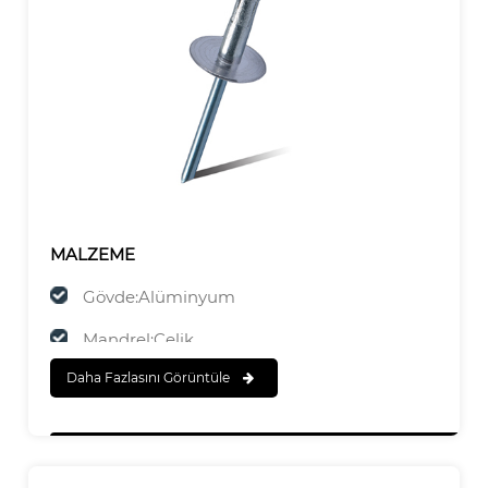
MALZEME
Gövde:Alüminyum
Mandrel:Çelik
Daha Fazlasını Görüntüle
SONA ERMEK
Gövde:Cilalı
Mandrel:Çinko Kaplama