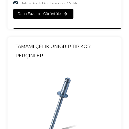
Mandrel: Paslanmaz Çelik
Daha Fazlasını Görüntüle
SONA ERMEK
Gövde:Cilalı
Mandrel:Cilalı
TAMAMI ÇELİK UNIGRIP TİP KÖR
PERÇİNLER