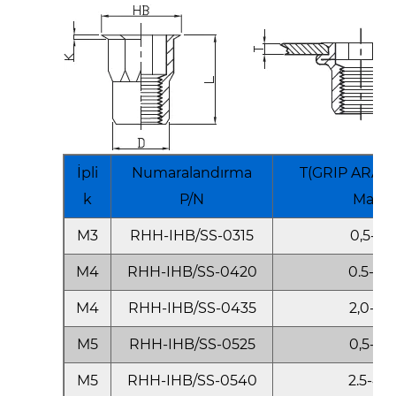
İpli
Numaralandırma
T(GRIP ARALI
k
P/N
Maks
M3
RHH-IHB/SS-0315
0,5-1,5
M4
RHH-IHB/SS-0420
0.5-2.0
M4
RHH-IHB/SS-0435
2,0-3,5
M5
RHH-IHB/SS-0525
0,5-2,5
M5
RHH-IHB/SS-0540
2.5-4.0