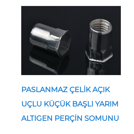
PASLANMAZ ÇELİK AÇIK
UÇLU KÜÇÜK BAŞLI YARIM
ALTIGEN PERÇİN SOMUNU