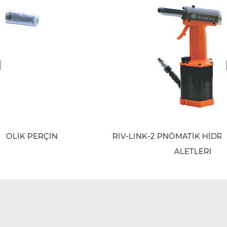
revious
RIV-LINK-2 PNÖMATİK HİDROLİK PERÇİN
ALETLERİ