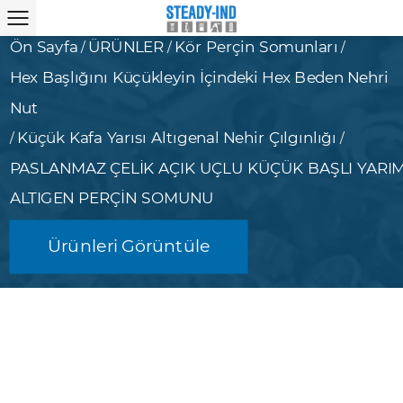
Ön Sayfa
ÜRÜNLER
Kör Perçin Somunları
/
/
/
Hex Başlığını Küçükleyin İçindeki Hex Beden Nehri
Nut
Küçük Kafa Yarısı Altıgenal Nehir Çılgınlığı
/
/
PASLANMAZ ÇELİK AÇIK UÇLU KÜÇÜK BAŞLI YARI
ALTIGEN PERÇİN SOMUNU
Ürünleri Görüntüle
Bizimle iletişime geçin