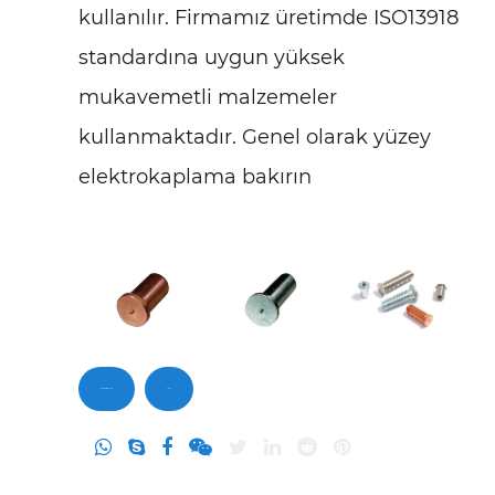
kullanılır. Firmamız üretimde ISO13918
standardına uygun yüksek
mukavemetli malzemeler
kullanmaktadır. Genel olarak yüzey
elektrokaplama bakırın
elektrokaplanmasını içerir.
Bizimle iletişime geçin
Sorgu