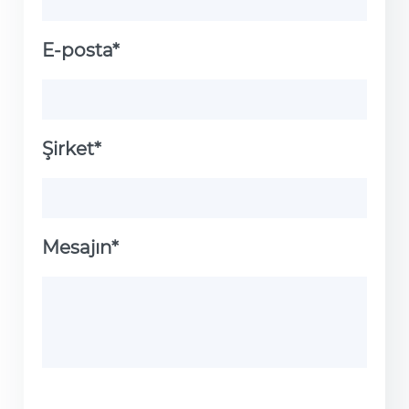
E-posta*
Şirket*
Mesajın*