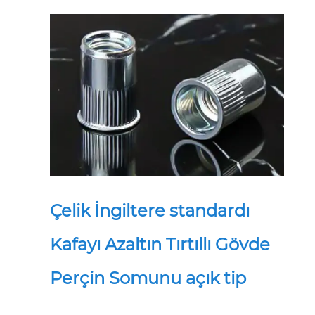
Çelik İngiltere standardı
Kafayı Azaltın Tırtıllı Gövde
Perçin Somunu açık tip