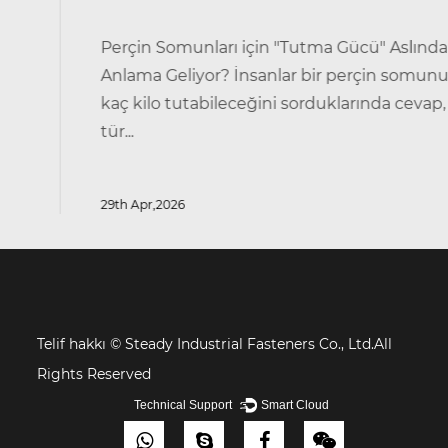
Perçin Somunları için "Tutma Gücü" Aslında Ne
Anlama Geliyor? İnsanlar bir perçin somununun
kaç kilo tutabileceğini sorduklarında cevap, ne
tür...
29th Apr,2026
Telif hakkı ©
Steady Industrial Fasteners Co., Ltd.All
Rights Reserved
Technical Support ：
Smart Cloud