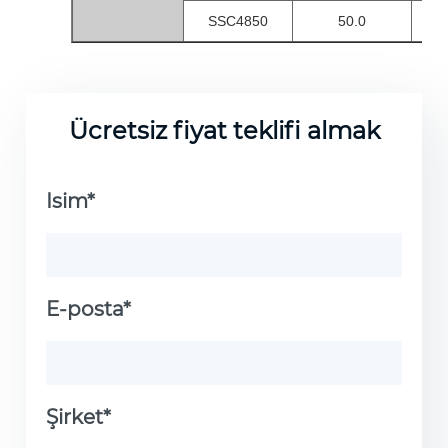
SSC4850
50.0
4
Ücretsiz fiyat teklifi almak
Isim*
E-posta*
Şirket*