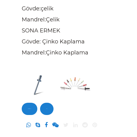
Gövde:çelik
Mandrel:Çelik
SONA ERMEK
Gövde: Çinko Kaplama
Mandrel:Çinko Kaplama
Bizimle iletişime geçin
Sorgu