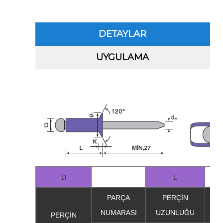
DETAYLAR
UYGULAMA
D
L
PARÇA
PERÇİN
K
NUMARASI
UZUNLUĞU
A
PERÇİN