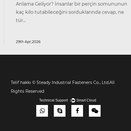
Anlama Geliyor? İnsanlar bir perçin somununun
kaç kilo tutabileceğini sorduklarında cevap, ne
tür...
29th Apr,2026
Telif hakkı ©
Steady Industrial Fasteners Co., Ltd.All
Rights Reserved
Technical Support ：
Smart Cloud