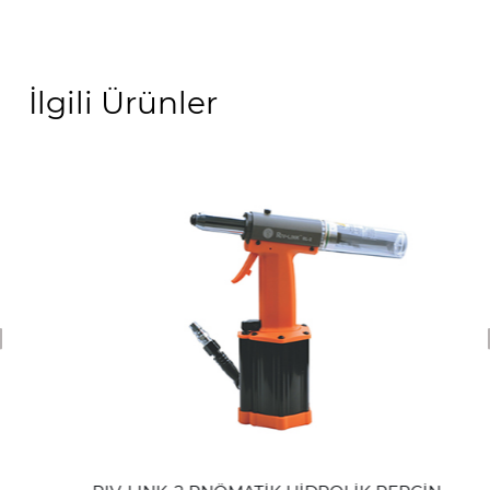
İlgili Ürünler
revious