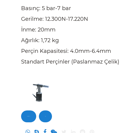
Basınç: 5 bar-7 bar
Gerilme: 12.300N-17.220N
İnme: 20mm
Ağırlık: 1,72 kg
Perçin Kapasitesi: 4.0mm-6.4mm
Standart Perçinler (Paslanmaz Çelik)
Bizimle iletişime geçin
Sorgu