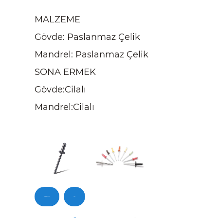
MALZEME
Gövde: Paslanmaz Çelik
Mandrel: Paslanmaz Çelik
SONA ERMEK
Gövde:Cilalı
Mandrel:Cilalı
Bizimle iletişime geçin
Sorgu