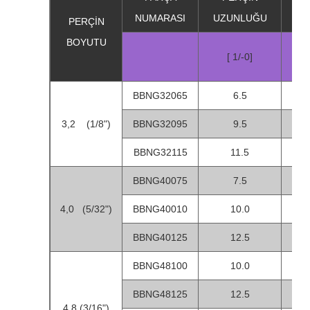
NUMARASI
UZUNLUĞU
A
PERÇİN
BOYUTU
EN
[ 1/-0]
BBNG32065
6.5
1
3,2 (1/8")
BBNG32095
9.5
3
BBNG32115
11.5
5
BBNG40075
7.5
1
4,0 (5/32")
BBNG40010
10.0
3
BBNG40125
12.5
5
BBNG48100
10.0
1
BBNG48125
12.5
3
4,8 (3/16")