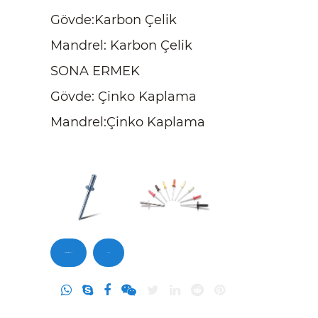
Gövde:Karbon Çelik
Mandrel: Karbon Çelik
SONA ERMEK
Gövde: Çinko Kaplama
Mandrel:Çinko Kaplama
Bizimle iletişime geçin
Sorgu