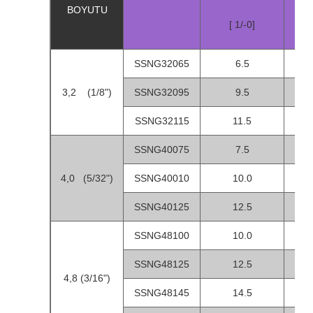
BOYUTU
EN
[ 1/-0]
SSNG32065
6.5
1
3,2 (1/8")
SSNG32095
9.5
3
SSNG32115
11.5
5
SSNG40075
7.5
1
4,0 (5/32")
SSNG40010
10.0
3
SSNG40125
12.5
5
SSNG48100
10.0
1
SSNG48125
12.5
3
4,8 (3/16")
SSNG48145
14.5
6