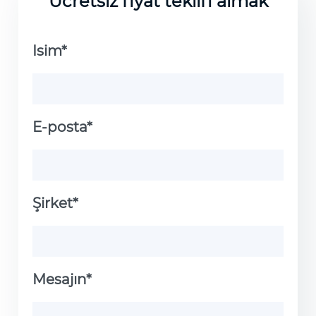
Ücretsiz fiyat teklifi almak
Isim*
E-posta*
Şirket*
Mesajın*