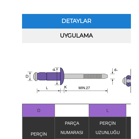
DETAYLAR
UYGULAMA
D
L
PARÇA
PERÇİN
KA
NUMARASI
UZUNLUĞU
A
PERÇİN