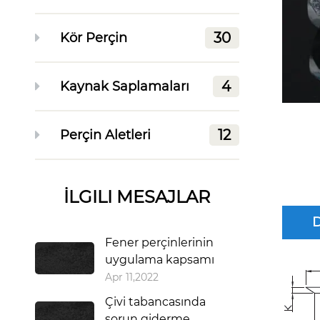
30
Kör Perçin
4
Kaynak Saplamaları
12
Perçin Aletleri
İLGILI MESAJLAR
Fener perçinlerinin
uygulama kapsamı
Apr 11,2022
Çivi tabancasında
sorun giderme