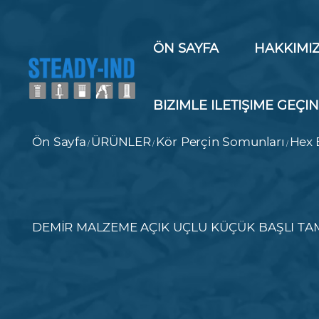
ÖN SAYFA
HAKKIMI
BIZIMLE ILETIŞIME GEÇI
Ön Sayfa
ÜRÜNLER
Kör Perçin Somunları
Hex 
/
/
/
DEMİR MALZEME AÇIK UÇLU KÜÇÜK BAŞLI TA