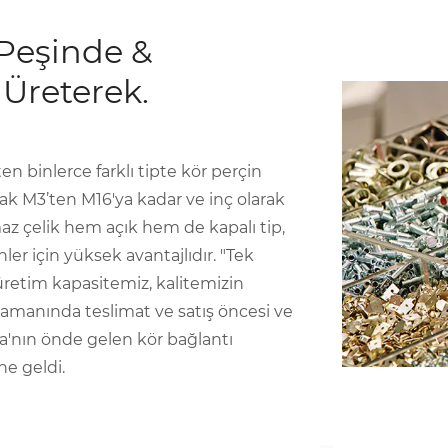
 Peşinde &
 Üreterek.
 binlerce farklı tipte kör perçin
k M3’ten M16'ya kadar ve inç olarak
az çelik hem açık hem de kapalı tip,
ler için yüksek avantajlıdır. "Tek
üretim kapasitemiz, kalitemizin
z, zamanında teslimat ve satış öncesi ve
ya'nın önde gelen kör bağlantı
ne geldi.