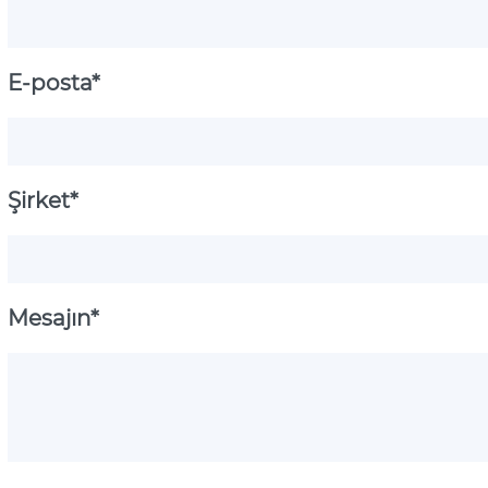
E-posta*
Şirket*
Mesajın*