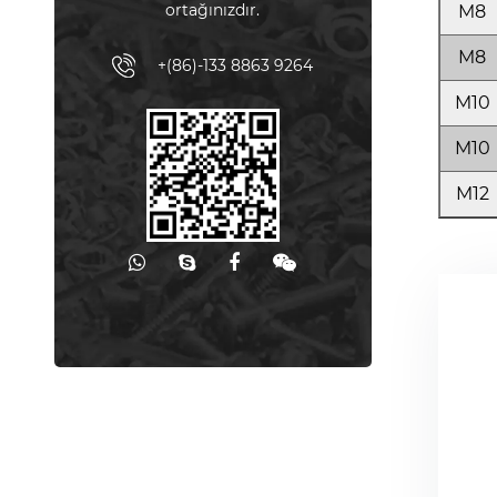
ortağınızdır.
M8
M8
+(86)-133 8863 9264
M10
M10
M12