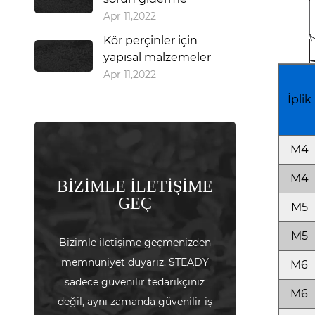
Apr 11,2022
Kör perçinler için
yapısal malzemeler
Apr 11,2022
İplik
M4
M4
BİZİMLE İLETİŞİME
GEÇ
M5
M5
Bizimle iletişime geçmenizden
memnuniyet duyarız. STEADY
M6
sadece güvenilir tedarikçiniz
M6
değil, aynı zamanda güvenilir iş