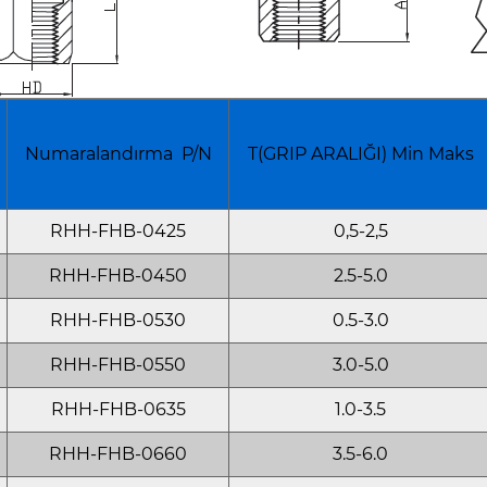
Numaralandırma P/N
T(GRIP ARALIĞI) Min Maks
RHH-FHB-0425
0,5-2,5
RHH-FHB-0450
2.5-5.0
RHH-FHB-0530
0.5-3.0
RHH-FHB-0550
3.0-5.0
RHH-FHB-0635
1.0-3.5
RHH-FHB-0660
3.5-6.0