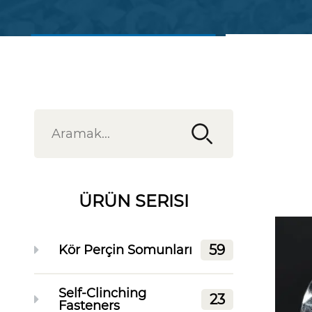
Ürünleri Görüntüle
Bizimle il
ÜRÜN SERISI
59
Kör Perçin Somunları
Self-Clinching
23
Fasteners