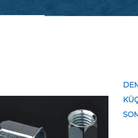
etişime geçin
DEM
KÜÇ
SO