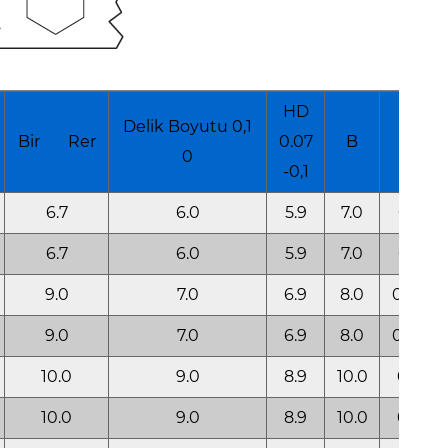
HD
Delik Boyutu 0,1
Bir Rer
0.07
B
k
0
-0,1
6.7
6.0
5.9
7.0
0.5
6.7
6.0
5.9
7.0
0.5
9.0
7.0
6.9
8.0
0.50
9.0
7.0
6.9
8.0
0.50
10.0
9.0
8.9
10.0
0.6
10.0
9.0
8.9
10.0
0.6