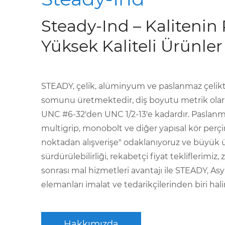
Steady-Ind – Kalitenin
Yüksek Kaliteli Ürünler
STEADY, çelik, alüminyum ve paslanmaz çelikten
somunu üretmektedir, diş boyutu metrik olara
UNC #6-32'den UNC 1/2-13'e kadardır. Paslanm
multigrip, monobolt ve diğer yapısal kör perçin
noktadan alışverişe" odaklanıyoruz ve büyük 
sürdürülebilirliği, rekabetçi fiyat tekliflerimi
sonrası mal hizmetleri avantajı ile STEADY, As
elemanları imalat ve tedarikçilerinden biri hali
Hakkımızda