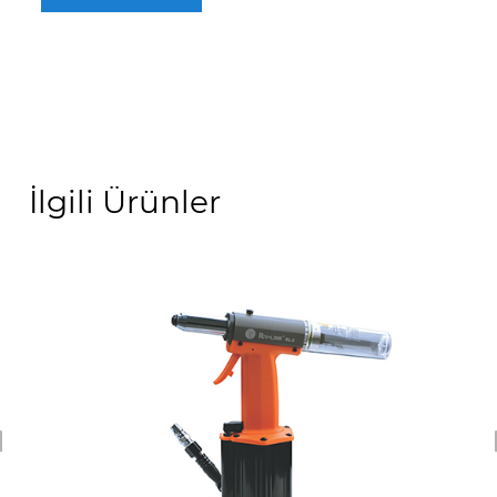
İlgili Ürünler
revious