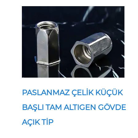
PASLANMAZ ÇELİK KÜÇÜK
BAŞLI TAM ALTIGEN GÖVDE
AÇIK TİP