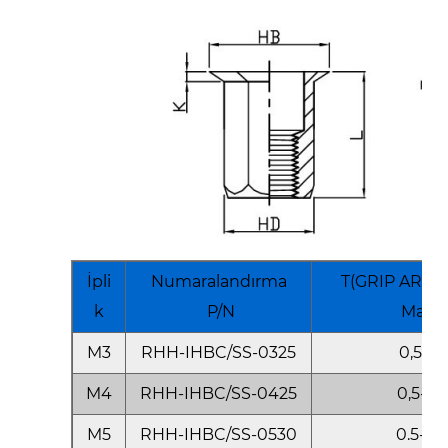
İpli
Numaralandırma
T(GRIP ARALI
k
P/N
Maks
M3
RHH-IHBC/SS-0325
0,5-1,5
M4
RHH-IHBC/SS-0425
0,5-2,5
M5
RHH-IHBC/SS-0530
0.5-3.0