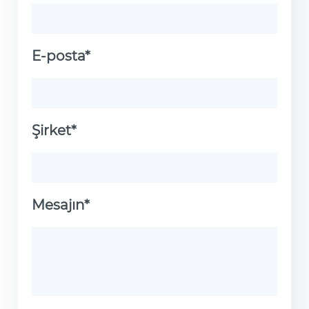
E-posta*
Şirket*
Mesajın*