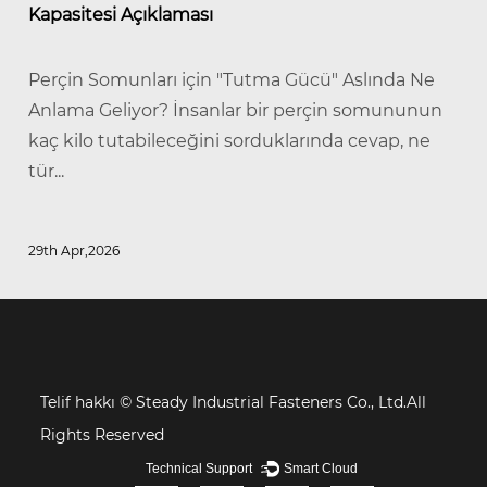
Kapasitesi Açıklaması
Perçin Somunları için "Tutma Gücü" Aslında Ne
Anlama Geliyor? İnsanlar bir perçin somununun
kaç kilo tutabileceğini sorduklarında cevap, ne
tür...
29th Apr,2026
Telif hakkı ©
Steady Industrial Fasteners Co., Ltd.All
Rights Reserved
Technical Support ：
Smart Cloud