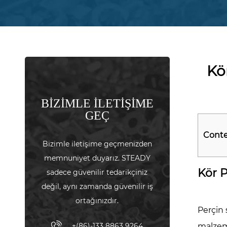
Kö
BİZİMLE İLETİŞİME
GEÇ
Cont
Bizimle iletişime geçmenizden
1
memnuniyet duyarız. STEADY
Kör P
Kör
sadece güvenilir tedarikçiniz
Perç
değil, aynı zamanda güvenilir iş
Somu
ortağınızdır.
Perçin 
Nedi
ve
+(86)-133 8863 9264
malzeme