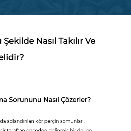
Şekilde Nasıl Takılır Ve
lidir?
kma Sorununu Nasıl Çözerler?
k da adlandırılan kör perçin somunları,
ir taraftan önceden delinmiş bir deliğe