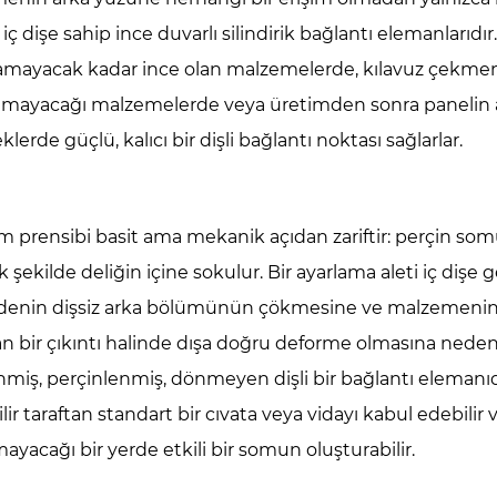
ek
, iç dişe sahip ince duvarlı silindirik bağlantı elemanlarıdı
tamayacak kadar ince olan malzemelerde, kılavuz çekm
a
amayacağı malzemelerde veya üretimden sonra panelin 
nunu
lerde güçlü, kalıcı bir dişli bağlantı noktası sağlarlar.
rler?
 prensibi basit ama mekanik açıdan zariftir: perçin somunu,
e
ri:
 şekilde deliğin içine sokulur. Bir ayarlama aleti iç dişe
enin dişsiz arka bölümünün çökmesine ve malzemenin her i
ı,
ran bir çıkıntı halinde dışa doğru deforme olmasına neden 
alı
nmiş, perçinlenmiş, dönmeyen dişli bir bağlantı elemanı
bilir taraftan standart bir cıvata veya vidayı kabul edebil
ılmış
ı
ayacağı bir yerde etkili bir somun oluşturabilir.
leri