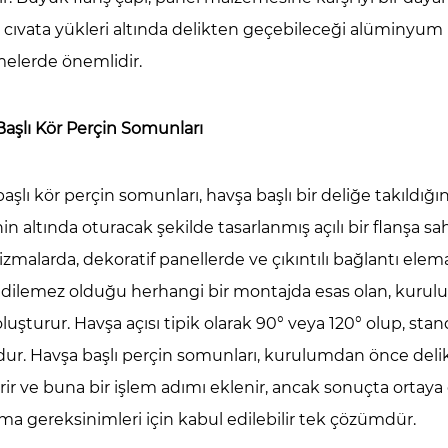
cıvata yükleri altında delikten geçebileceği alüminyum
rama
ı:
elerde önemlidir.
in
nlarının
aşlı Kör Perçin Somunları
lamanıza
nluğu
aşlı kör perçin somunları, havşa başlı bir deliğe takıldığ
ık
in altında oturacak şekilde tasarlanmış açılı bir flanşa s
lu
malarda, dekoratif panellerde ve çıkıntılı bağlantı elema
edilemez olduğu herhangi bir montajda esas olan, kuru
palı
luşturur. Havşa açısı tipik olarak 90° veya 120° olup, st
lu
vde
ur. Havşa başlı perçin somunları, kurulumdan önce delik
sarımı
rir ve buna bir işlem adımı eklenir, ancak sonuçta orta
şılaştırması
a gereksinimleri için kabul edilebilir tek çözümdür.