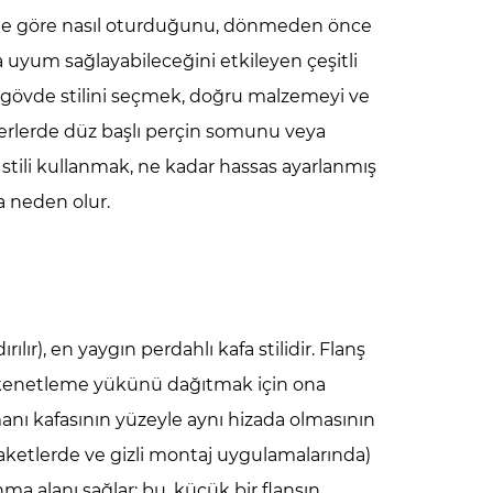
yine göre nasıl oturduğunu, dönmeden önce
a uyum sağlayabileceğini etkileyen çeşitli
u gövde stilini seçmek, doğru malzemeyi ve
rlerde düz başlı perçin somunu veya
stili kullanmak, ne kadar hassas ayarlanmış
a neden olur.
lır), en yaygın perdahlı kafa stilidir. Flanş
e kenetleme yükünü dağıtmak için ona
anı kafasının yüzeyle aynı hizada olmasının
aketlerde ve gizli montaj uygulamalarında)
nma alanı sağlar; bu, küçük bir flanşın