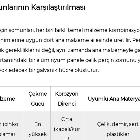
larının Karşılaştırılması
nuel
tleri
çin somunları, her biri farklı temel malzeme kombinasyo
nimlerine uygun dört ana malzeme ailesinde üretilir. Pe
ömatik
 gerekliliklerini değil, aynı zamanda ana malzemeyle ga
rolik
ortamındaki bir alüminyum panele çelik perçin somunu 
ar
yok edecek bir galvanik hücre oluşturur.
tleri
le
Çekme
Korozyon
lzeme
Uyumlu Ana Materya
lışan
Gücü
Direnci
ülü
vnut
Orta
k (çinko
En
Çelik, demir, sert
tleri
(kapalı/kur
plama)
yüksek
plastikler
u)