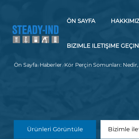
ÖN SAYFA
HAKKIMI
BIZIMLE ILETIŞIME GEÇI
Ön Sayfa
Haberler
Kör Perçin Somunları: Nedir, 
/
/
Ürünleri Görüntüle
Bizimle il