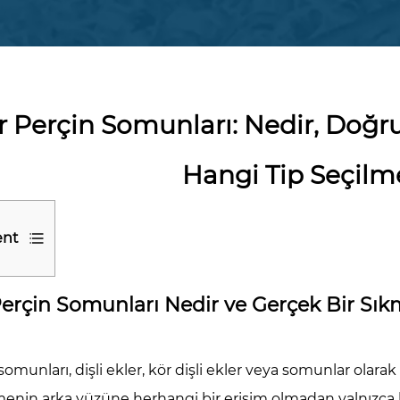
r Perçin Somunları: Nedir, Doğru 
Hangi Tip Seçilme
ent
erçin Somunları Nedir ve Gerçek Bir Sı
in
nları
somunları, dişli ekler, kör dişli ekler veya somunlar olara
r
nin arka yüzüne herhangi bir erişim olmadan yalnızca b