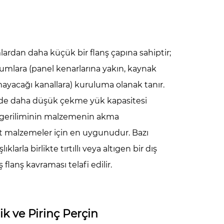
mlardan daha küçük bir flanş çapına sahiptir;
onumlara (panel kenarlarına yakın, kaynak
ğmayacağı kanallara) kuruluma olanak tanır.
rde daha düşük çekme yük kapasitesi
atak geriliminin malzemenin akma
t malzemeler için en uygunudur. Bazı
arla birlikte tırtıllı veya altıgen bir dış
flanş kavraması telafi edilir.
k ve Pirinç Perçin