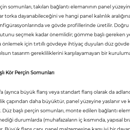
anş
rçin somunları, takılan bağlantı elemanının panel yüze
itleri
r torka dayanabileceğini ve hangi panel kalınlık aralığın
nfigürasyonlarında ve gövde profillerinde üretilir. Doğr
emeler:
yutunu seçmek kadar önemlidir; gömme başlı gereken ye
,
önlemek için tırtıllı gövdeye ihtiyaç duyulan düz gövde 
inyum,
anmaz
olsun tasarım gerekliliklerini karşılayamayan bir kurulum
lı Kör Perçin Somunları
ç
in
nlarının
a (ayrıca büyük flanş veya standart flanş olarak da adlandırı
laştırılması
elik çapından daha büyüktür, panel yüzeyine yaslanır v
. Düz başlı perçin somunları, monte edilen bağlantı elem
diği durumlarda (muhafazaların iç kısmında, yapısal br
ları
lır. Büyük flanş çapı, panel malzemesine karşı iyi bir daya