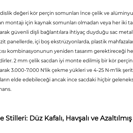
z
islik değeri
kör perçin somunları
İnce çelik ve alüminyu
lı
 montajı için kaynak somunları olmadan veya her iki tar
r
larak güvenli dişli bağlantılara ihtiyaç duyduğu sac meta
rçin
t panellerde, içi boş ekstrüzyonlarda, plastik mahfazalard
munları
tısı kombinasyonunun yeniden tasarım gerektireceği her
vşa
dirler. 2 mm çelik sacdan iyi monte edilmiş bir kör pe
lı
larak 3.000-7.000 N'lik çekme yükleri ve 4-25 N·m'lik şerit
r
rın elde edebileceği ancak ince sacdaki hiçbir gelenekse
rçin
mans.
munları
ltılmış
şlık
 Stilleri: Düz Kafalı, Havşalı ve Azaltılmış 
çük