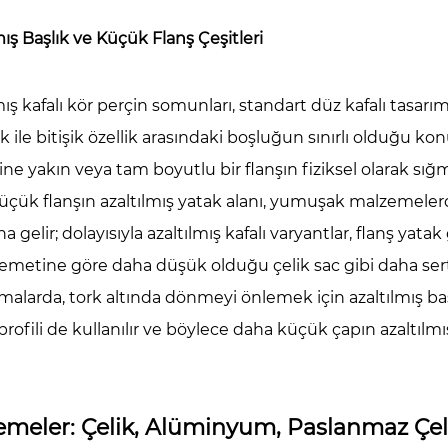
nmeyi
mış Başlık ve Küçük Flanş Çeşitleri
leyen
ıllı
vde
mış kafalı kör perçin somunları, standart düz kafalı tasarı
rçin
ik ile bitişik özellik arasındaki boşluğun sınırlı olduğu k
munları
rine yakın veya tam boyutlu bir flanşın fiziksel olarak sı
üçük flanşın azaltılmış yatak alanı, yumuşak malzemele
lum
arı:
a gelir; dolayısıyla azaltılmış kafalı varyantlar, flanş y
el,
metine göre daha düşük olduğu çelik sac gibi daha ser
atik
alarda, tork altında dönmeyi önlemek için azaltılmış başlıkl
rofili de kullanılır ve böylece daha küçük çapın azaltılmış 
şan
lama
manı
meler: Çelik, Alüminyum, Paslanmaz Çeli