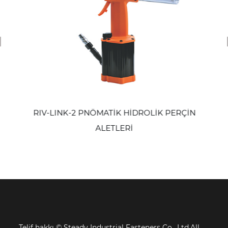
revious
RIV-LINK-2 PNÖMATİK HİDROLİK PERÇİN
ALETLERİ
Telif hakkı ©
Steady Industrial Fasteners Co., Ltd.All