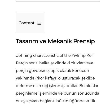
Content
1
Tasarım
Tasarım ve Mekanik Prensip
ve
Mekanik
defining characteristic of the
Yivli Tip Kör
Prensip
Perçin
serisi
halka şeklindeki oluklar
veya
1.1
perçin gövdesine, tipik olarak kör ucun
Eylem
yakınında ("kör kafayı" oluşturacak şekilde
Mekanizması:
2
deforme olan uç) işlenmiş tırtıllar. Bu oluklar
Temel
perçinleme işleminde ve bunun sonucunda
Performans
ortaya çıkan bağlantı bütünlüğünde kritik
Özellikleri