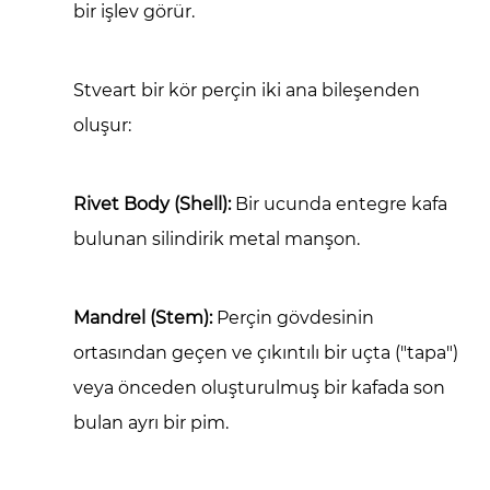
bir işlev görür.
3
Sektörlerdeki
Uygulamalar
Stveart bir kör perçin iki ana bileşenden
4
oluşur:
Seçim
ve
Kurulumda
Rivet Body (Shell):
Bir ucunda entegre kafa
Dikkat
bulunan silindirik metal manşon.
Edilecek
Hususlar
Mandrel (Stem):
Perçin gövdesinin
ortasından geçen ve çıkıntılı bir uçta ("tapa")
veya önceden oluşturulmuş bir kafada son
bulan ayrı bir pim.