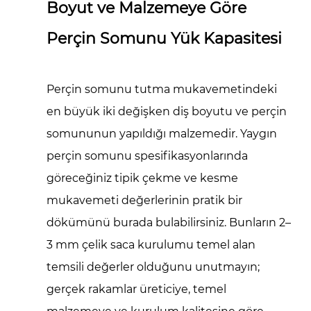
Boyut ve Malzemeye Göre
Yük
Kapasitesine
Perçin Somunu Yük Kapasitesi
Etkisi
4.1
Yuvarlak
Perçin somunu tutma mukavemetindeki
Gövdeli
en büyük iki değişken diş boyutu ve perçin
(Düz
somununun yapıldığı malzemedir. Yaygın
Şaftlı)
perçin somunu spesifikasyonlarında
Perçin
göreceğiniz tipik çekme ve kesme
Somunları
4.2
mukavemeti değerlerinin pratik bir
Tırtıllı
dökümünü burada bulabilirsiniz. Bunların 2–
Gövde
3 mm çelik saca kurulumu temel alan
Perçin
temsili değerler olduğunu unutmayın;
Somunları
gerçek rakamlar üreticiye, temel
4.3