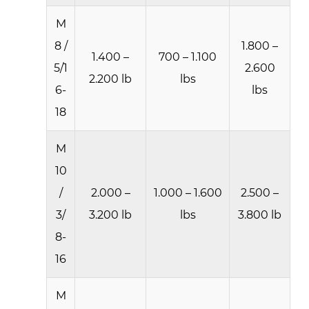
İçin
M
Kullanılır?
8 /
1.800 –
8
1.400 –
700 – 1.100
5/1
2.600
Perçin
2.200 lb
lbs
Somunları,
6-
lbs
Kaynak
18
Somunları
ve
M
Klips
10
Somunları:
/
2.000 –
1.000 – 1.600
2.500 –
Yük
3/
3.200 lb
lbs
3.800 lb
Kapasitesi
8-
Nasıl
Karşılaştırılır
16
9
Özel
M