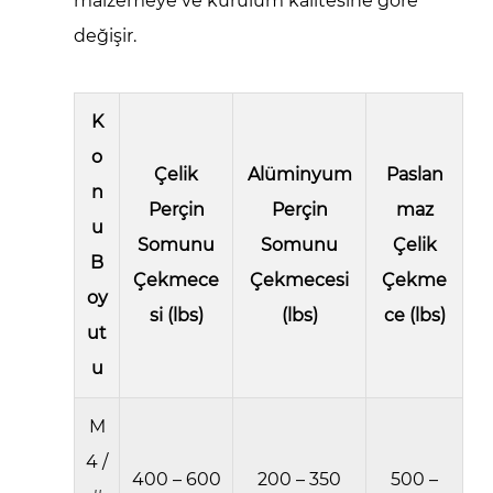
Altıgen
malzemeye ve kurulum kalitesine göre
Gövdeli
değişir.
Perçin
Somunları
5
K
Kurulum
o
Çelik
Alüminyum
Paslan
Kalitesi
n
Düşündüğünüzden
Perçin
Perçin
maz
u
Daha
Somunu
Somunu
Çelik
B
Büyük
Çekmece
Çekmecesi
Çekme
Bir
oy
si (lbs)
(lbs)
ce (lbs)
Etkiye
ut
Sahiptir
u
6
Düz
M
Başlı,
4 /
Havşa
400 – 600
200 – 350
500 –