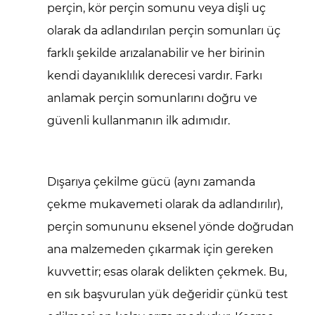
perçin, kör perçin somunu veya dişli uç
Boyut
olarak da adlandırılan perçin somunları üç
ve
Malzemeye
farklı şekilde arızalanabilir ve her birinin
Göre
kendi dayanıklılık derecesi vardır. Farkı
Perçin
anlamak perçin somunlarını doğru ve
Somunu
güvenli kullanmanın ilk adımıdır.
Yük
Kapasitesi
3
Dışarıya çekilme gücü
(aynı zamanda
Temel
çekme mukavemeti olarak da adlandırılır),
Malzeme
Kalınlığı
perçin somununu eksenel yönde doğrudan
Herşeyi
ana malzemeden çıkarmak için gereken
Nasıl
kuvvettir; esas olarak delikten çekmek. Bu,
Değiştirir?
en sık başvurulan yük değeridir çünkü test
3.1