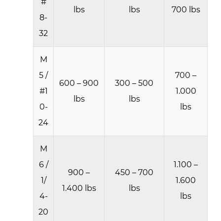
#
Başlı
lbs
lbs
700 lbs
8-
ve
Büyük
32
Flanş:
Flanş
M
Stili
5 /
700 –
600 – 900
300 – 500
Mukavemeti
#1
1.000
Etkiler
lbs
lbs
0-
lbs
mi?
24
7
Pratik
M
Yük
6 /
1.100 –
Örnekleri:
900 –
450 – 700
Perçin
1/
1.600
1.400 lbs
lbs
Somunları
4-
lbs
Gerçekte
20
Ne