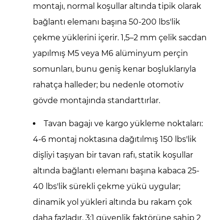
montajı, normal koşullar altında tipik olarak
bağlantı elemanı başına 50-200 lbs'lik
çekme yüklerini içerir. 1,5–2 mm çelik sacdan
yapılmış M5 veya M6 alüminyum perçin
somunları, bunu geniş kenar boşluklarıyla
rahatça halleder; bu nedenle otomotiv
gövde montajında ​​standarttırlar.
Tavan bagajı ve kargo yükleme noktaları:
4-6 montaj noktasına dağıtılmış 150 lbs'lik
dişliyi taşıyan bir tavan rafı, statik koşullar
altında bağlantı elemanı başına kabaca 25-
40 lbs'lik sürekli çekme yükü uygular;
dinamik yol yükleri altında bu rakam çok
daha fazladır. 3:1 güvenlik faktörüne sahip 2