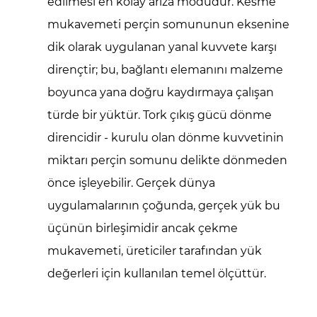
edilmesi en kolay arıza modudur.
Kesme
Minimum
Sac
mukavemeti
perçin somununun eksenine
Kalınlığı
dik olarak uygulanan yanal kuvvete karşı
Gereksinimleri
dirençtir; bu, bağlantı elemanını malzeme
3.2
boyunca yana doğru kaydırmaya çalışan
Ana
türde bir yüktür.
Tork çıkış gücü
dönme
Malzemenin
Sağlamlığı
direncidir - kurulu olan dönme kuvvetinin
Kalınlığı
miktarı
perçin somunu
delikte dönmeden
Kadar
önce işleyebilir. Gerçek dünya
Önemlidir
uygulamalarının çoğunda, gerçek yük bu
4
üçünün birleşimidir ancak çekme
Perçin
mukavemeti, üreticiler tarafından yük
Somunu
Gövde
değerleri için kullanılan temel ölçüttür.
Stili
ve