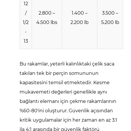
Perçin
12
Somununuz
/
2.800 –
1.400 –
3.500 –
için
1/2
4.500 lbs
2.200 lb
5.200 lb
Tam
-
Yük
Değeri
13
Nasıl
Bulunur?
Bu rakamlar, yeterli kalınlıktaki çelik saca
takılan tek bir perçin somununun
kapasitesini temsil etmektedir. Kesme
mukavemeti değerleri genellikle aynı
bağlantı elemanı için çekme rakamlarının
%60-80'ini oluşturur. Güvenlik açısından
kritik uygulamalar için her zaman en az 3:1
ila 4:1 arasında bir güvenlik faktörü