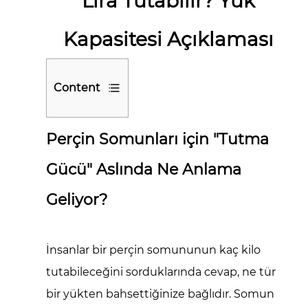
Lira Tutabilir? Yük
Kapasitesi Açıklaması
Content
1
Perçin Somunları için "Tutma
Perçin
Somunları
Gücü" Aslında Ne Anlama
için
"Tutma
Geliyor?
Gücü"
Aslında
Ne
İnsanlar bir perçin somununun kaç kilo
Anlama
tutabileceğini sorduklarında cevap, ne tür
Geliyor?
bir yükten bahsettiğinize bağlıdır. Somun
2