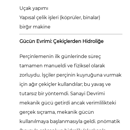
Dünyanın
Uçak yapımı
En
İyisi:
Yapısal çelik işleri
(köprüler, binalar)
Pnömatik
birğır makine
Hidrolik
Aletler
Gücün Evrimi: Çekiçlerden Hidroliğe
3
Modern
Perçinlemenin ilk günlerinde süreç
Perçin
tamamen manueldi ve fiziksel olarak
Aletlerinin
zorluydu. İşçiler perçinin kuyruğuna vurmak
Temel
için ağır çekiçler kullandılar; bu yavaş ve
Avantajları
tutarsız bir yöntemdi. Sanayi Devrimi
mekanik gücü getirdi ancak verimlilikteki
gerçek sıçrama, mekanik gücün
kullanılmaya başlanmasıyla geldi.
pnömatik