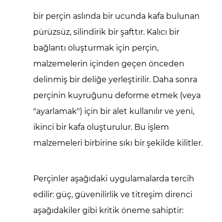
2.1
bir
perçin
aslında bir ucunda kafa bulunan
Pnömatik
pürüzsüz, silindirik bir şafttır. Kalıcı bir
Güç:
bağlantı oluşturmak için perçin,
Basınçlı
malzemelerin içinden geçen önceden
Havadan
Yararlanma
delinmiş bir deliğe yerleştirilir. Daha sonra
2.2
perçinin kuyruğunu deforme etmek (veya
2.3
"ayarlamak") için bir alet kullanılır ve yeni,
Hidrolik
ikinci bir kafa oluşturulur. Bu işlem
Güç:
malzemeleri birbirine sıkı bir şekilde kilitler.
Akışkan
Basıncının
Gücü
Perçinler aşağıdaki uygulamalarda tercih
2.3.1
edilir:
güç, güvenilirlik ve titreşim direnci
Her
aşağıdakiler gibi kritik öneme sahiptir:
İki