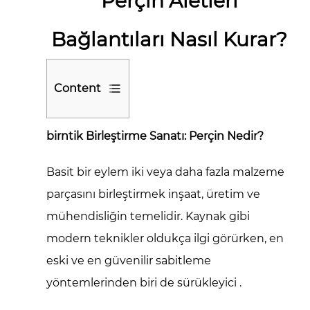
Perçin Aletleri
Bağlantıları Nasıl Kurar?
Content
1
birntik Birleştirme Sanatı: Perçin Nedir?
birntik
Birleştirme
Basit bir eylem
iki veya daha fazla malzeme
Sanatı:
Perçin
parçasını birleştirmek
inşaat, üretim ve
Nedir?
mühendisliğin temelidir. Kaynak gibi
2
modern teknikler oldukça ilgi görürken, en
Gücün
eski ve en güvenilir sabitleme
Evrimi:
yöntemlerinden biri de
sürükleyici
.
Çekiçlerden
Hidroliğe