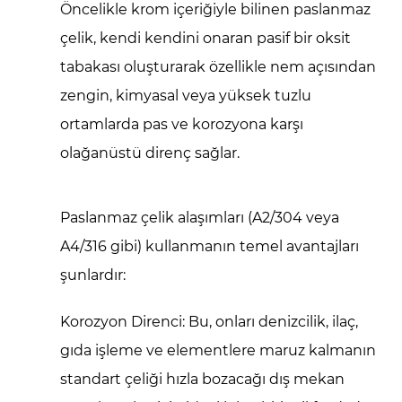
Öncelikle krom içeriğiyle bilinen paslanmaz
Fonksiyon
ve
çelik, kendi kendini onaran pasif bir oksit
Kurulum
tabakası oluşturarak özellikle nem açısından
2.1
zengin, kimyasal veya yüksek tuzlu
Yaygın
ortamlarda pas ve korozyona karşı
Paslanmaz
olağanüstü direnç sağlar.
Çelik
Kaliteleri
2.2
Paslanmaz çelik alaşımları (A2/304 veya
2.3
A4/316 gibi) kullanmanın temel avantajları
Kurulumun
şunlardır:
Avantajları
3
Korozyon Direnci:
Bu, onları denizcilik, ilaç,
Temel
Sektörlerdeki
gıda işleme ve elementlere maruz kalmanın
Uygulamalar
standart çeliği hızla bozacağı dış mekan