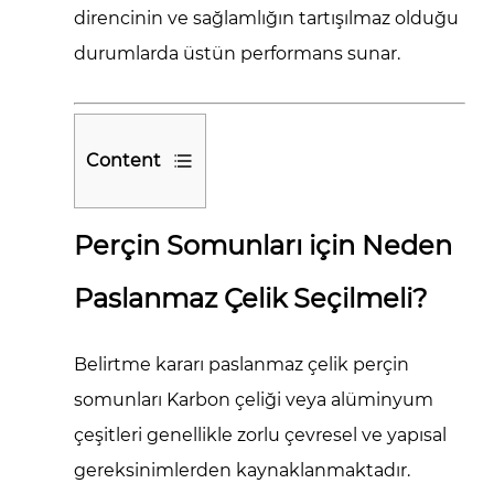
direncinin ve sağlamlığın tartışılmaz olduğu
durumlarda üstün performans sunar.
Content
1
Perçin
Perçin Somunları için Neden
Somunları
Paslanmaz Çelik Seçilmeli?
için
Neden
Paslanmaz
Belirtme kararı
paslanmaz çelik perçin
Çelik
somunları
Karbon çeliği veya alüminyum
Seçilmeli?
çeşitleri genellikle zorlu çevresel ve yapısal
2
gereksinimlerden kaynaklanmaktadır.
Teknik