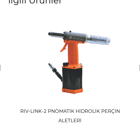
İlgili Ürünler
revious
RIV-LINK-2 PNÖMATİK HİDROLİK PERÇİN
ALETLERİ