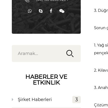
3. Düğm
Sorun 
1. Yağ 
pençele
2. Kıla
HABERLER VE
ETKINLIK
3. Anah
3
Şirket Haberleri
Çözüm