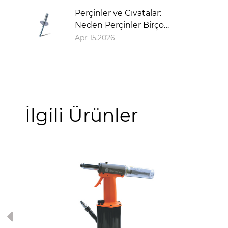
Basit Bir Kılavuz
Perçinler ve Cıvatalar:
Neden Perçinler Birçok
İş Alanında Hala
Apr 15,2026
Kazanıyor?
İlgili Ürünler
Previous