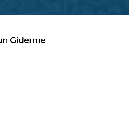
run Giderme
: