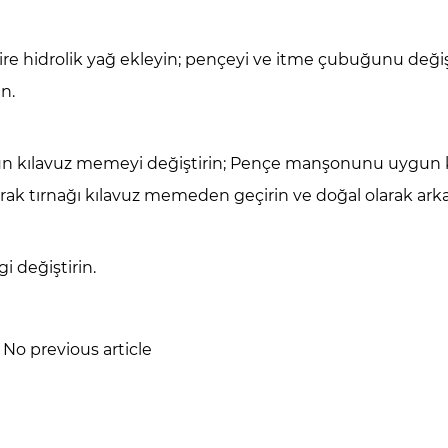
indire hidrolik yağ ekleyin; pençeyi ve itme çubuğunu 
ın.
un kılavuz memeyi değiştirin; Pençe manşonunu uygun ko
rak tırnağı kılavuz memeden geçirin ve doğal olarak ark
gi değiştirin.
o previous article