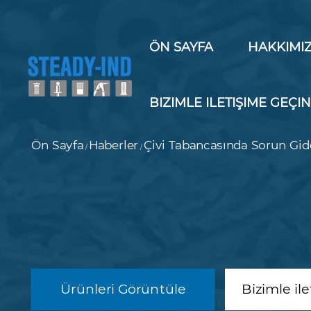
ÖN SAYFA
HAKKIMI
BIZIMLE ILETIŞIME GEÇI
Ön Sayfa
Haberler
Çivi Tabancasında Sorun Gi
/
/
Ürünleri Görüntüle
Bizimle il