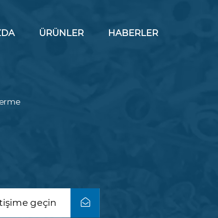
ZDA
ÜRÜNLER
HABERLER
N
derme
etişime geçin