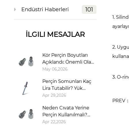
101
Endüstri Haberleri
1. Sil
ayarlay
İLGILI MESAJLAR
2. Uyg
Kör Perçin Boyutları
kullana
Açıklandı: Önemli Olan
Kafa Değil, Saptır
May 06,2026
3. O-rin
Perçin Somunları Kaç
Lira Tutabilir? Yük
Kapasitesi Açıklaması
Apr 29,2026
PREV：N
Neden Cıvata Yerine
Perçin Kullanılmalı?
Doğru Bağlantı
Apr 22,2026
Elemanını Seçmek İçin