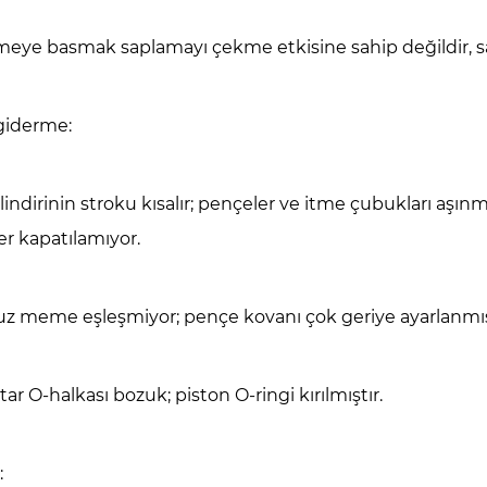
eye basmak saplamayı çekme etkisine sahip değildir, sad
giderme:
silindirinin stroku kısalır; pençeler ve itme çubukları aşı
r kapatılamıyor.
vuz meme eşleşmiyor; pençe kovanı çok geriye ayarlanmış
tar O-halkası bozuk; piston O-ringi kırılmıştır.
: