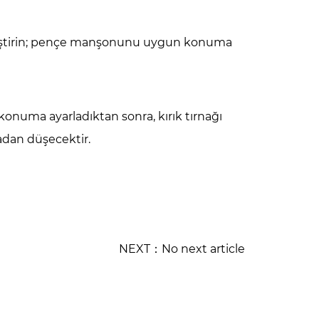
değiştirin; pençe manşonunu uygun konuma
numa ayarladıktan sonra, kırık tırnağı
adan düşecektir.
NEXT：No next article