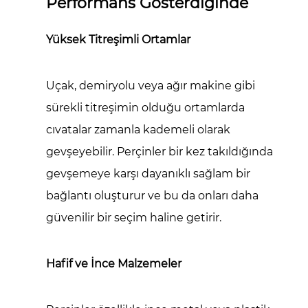
Performans Gösterdiğinde
İpuçları
8
Yüksek Titreşimli Ortamlar
Sonuç:
Neden
Cıvata
Uçak, demiryolu veya ağır makine gibi
Yerine
sürekli titreşimin olduğu ortamlarda
Perçin
cıvatalar zamanla kademeli olarak
Kullanılmalı?
gevşeyebilir. Perçinler bir kez takıldığında
gevşemeye karşı dayanıklı sağlam bir
bağlantı oluşturur ve bu da onları daha
güvenilir bir seçim haline getirir.
Hafif ve İnce Malzemeler