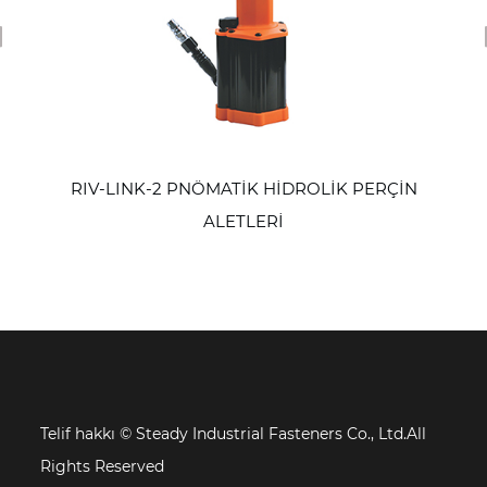
revious
NÖMATİK HİDROLİK PERÇİN
RIV-LINK-1 PNÖ
ALETLERİ
A
Telif hakkı ©
Steady Industrial Fasteners Co., Ltd.All
Rights Reserved