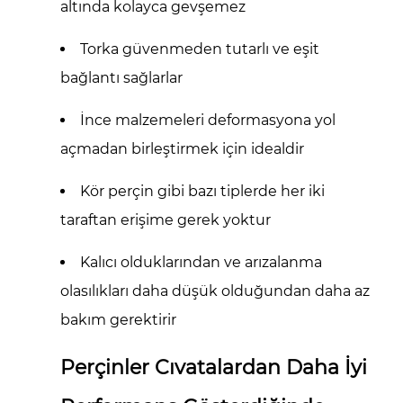
altında kolayca gevşemez
6
Cıvataların
Torka güvenmeden tutarlı ve eşit
Hala
bağlantı sağlarlar
Daha
İyi
İnce malzemeleri deformasyona yol
Olduğu
açmadan birleştirmek için idealdir
Durumlar
7
Kör perçin gibi bazı tiplerde her iki
Perçin
taraftan erişime gerek yoktur
ve
Cıvata
Kalıcı olduklarından ve arızalanma
Arasında
olasılıkları daha düşük olduğundan daha az
Seçim
bakım gerektirir
Yapmak
İçin
Perçinler Cıvatalardan Daha İyi
Pratik