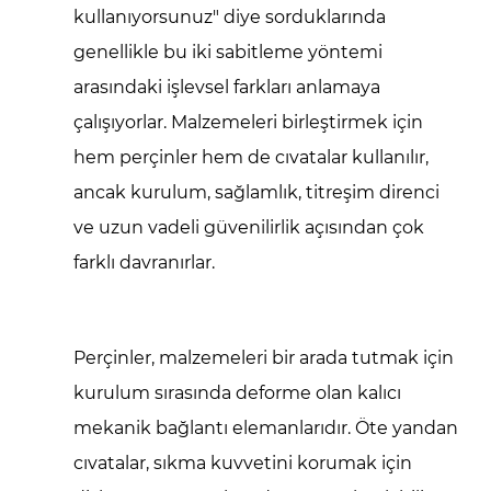
kullanıyorsunuz" diye sorduklarında
2
genellikle bu iki sabitleme yöntemi
Cıvata
Yerine
arasındaki işlevsel farkları anlamaya
Perçin
çalışıyorlar. Malzemeleri birleştirmek için
Kullanmanın
hem perçinler hem de cıvatalar kullanılır,
Temel
ancak kurulum, sağlamlık, titreşim direnci
Avantajları
ve uzun vadeli güvenilirlik açısından çok
3
farklı davranırlar.
Perçinler
Cıvatalardan
Daha
İyi
Perçinler, malzemeleri bir arada tutmak için
Performans
kurulum sırasında deforme olan kalıcı
Gösterdiğinde
mekanik bağlantı elemanlarıdır. Öte yandan
3.1
cıvatalar, sıkma kuvvetini korumak için
Yüksek