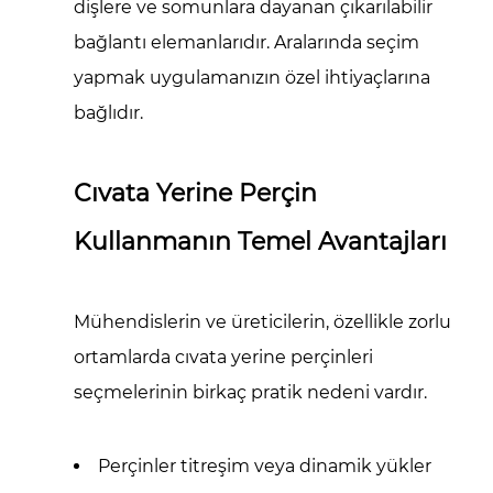
dişlere ve somunlara dayanan çıkarılabilir
Titreşimli
Ortamlar
bağlantı elemanlarıdır. Aralarında seçim
3.2
yapmak uygulamanızın özel ihtiyaçlarına
Hafif
bağlıdır.
ve
İnce
Malzemeler
Cıvata Yerine Perçin
3.3
Kullanmanın Temel Avantajları
Kalıcı
Yapısal
Birleşimler
Mühendislerin ve üreticilerin, özellikle zorlu
4
ortamlarda cıvata yerine perçinleri
Karşılaştırma:
seçmelerinin birkaç pratik nedeni vardır.
Perçinler
ve
Cıvatalar
Perçinler titreşim veya dinamik yükler
5