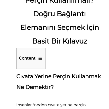
Perçin Kullanılmalı?
Doğru Bağlantı
Elemanını Seçmek İçin
Basit Bir Kılavuz
Content
1
Cıvata Yerine Perçin Kullanmak
Cıvata
Yerine
Ne Demektir?
Perçin
Kullanmak
Ne
İnsanlar "neden cıvata yerine perçin
Demektir?