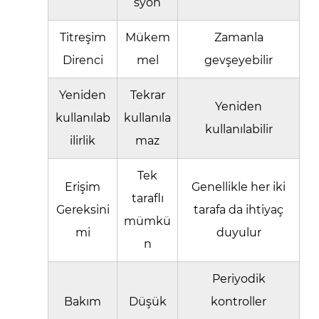
syon
Titreşim
Mükem
Zamanla
Direnci
mel
gevşeyebilir
Yeniden
Tekrar
Yeniden
kullanılab
kullanıla
kullanılabilir
ilirlik
maz
Tek
Erişim
Genellikle her iki
taraflı
Gereksini
tarafa da ihtiyaç
mümkü
mi
duyulur
n
Periyodik
Bakım
Düşük
kontroller